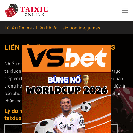
Skip
to
content
Tài Xỉu Online
/
Liên Hệ Với Taixiuonline.games
LIÊN HỆ VỚI TAIXIUONLINE.GAMES
×
Nhiều người chơi khi tham khảo thông tin tại
taixiuonline.games đều muốn biết cách thức
liên hệ
trực
tiếp với trang. Điều này giúp họ giải quyết các vấn đề quan
trọng hoặc nhận tư vấn cụ thể từ đội ngũ hỗ trợ. Dưới đây là
các phương thức liên hệ cùng lý do bạn nên chọn bộ phận
chăm sóc khách hàng tại taixiuonline.games.
Lý do nên liên hệ bộ phận CSKH tại
taixiuonline.games
Nội dung chính