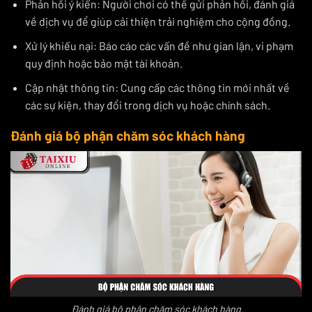
Phản hồi ý kiến: Người chơi có thể gửi phản hồi, đánh giá
về dịch vụ để giúp cải thiện trải nghiệm cho cộng đồng.
Xử lý khiếu nại: Báo cáo các vấn đề như gian lận, vi phạm
quy định hoặc bảo mật tài khoản.
Cập nhật thông tin: Cung cấp các thông tin mới nhất về
các sự kiện, thay đổi trong dịch vụ hoặc chính sách.
Đánh giá bộ phận chăm sóc khách hàng
Đánh giá bộ phận chăm sóc khách hàng