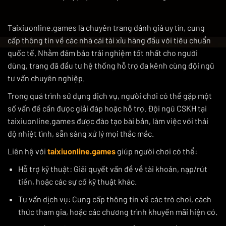
Taixiuonline.games là chuyên trang đánh giá uy tín, cung
cấp thông tin về các nhà cái tài xỉu hàng đầu với tiêu chuẩn
quốc tế. Nhằm đảm bảo trải nghiệm tốt nhất cho người
dùng, trang đã đầu tư hệ thống hỗ trợ đa kênh cùng đội ngũ
tư vấn chuyên nghiệp.
Trong quá trình sử dụng dịch vụ, người chơi có thể gặp một
số vấn đề cần được giải đáp hoặc hỗ trợ. Đội ngũ CSKH tại
taixiuonline.games được đào tạo bài bản, làm việc với thái
độ nhiệt tình, sẵn sàng xử lý mọi thắc mắc.
Liên hệ với
taixiuonline.games
giúp người chơi có thể:
Hỗ trợ kỹ thuật: Giải quyết vấn đề về tài khoản, nạp/rút
tiền, hoặc các sự cố kỹ thuật khác.
Tư vấn dịch vụ: Cung cấp thông tin về các trò chơi, cách
thức tham gia, hoặc các chương trình khuyến mãi hiện có.