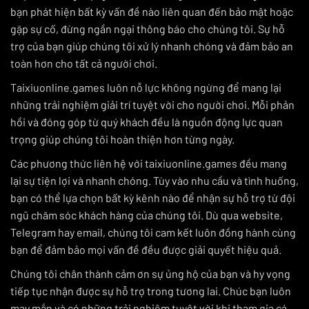
bạn phát hiện bất kỳ vấn đề nào liên quan đến bảo mật hoặc
gặp sự cố, đừng ngần ngại thông báo cho chúng tôi. Sự hỗ
trợ của bạn giúp chúng tôi xử lý nhanh chóng và đảm bảo an
toàn hơn cho tất cả người chơi.
Taixiuonline.games luôn nỗ lực không ngừng để mang lại
những trải nghiệm giải trí tuyệt vời cho người chơi. Mỗi phản
hồi và đóng góp từ quý khách đều là nguồn động lực quan
trọng giúp chúng tôi hoàn thiện hơn từng ngày.
Các phương thức liên hệ với taixiuonline.games đều mang
lại sự tiện lợi và nhanh chóng. Tùy vào nhu cầu và tình huống,
bạn có thể lựa chọn bất kỳ kênh nào để nhận sự hỗ trợ từ đội
ngũ chăm sóc khách hàng của chúng tôi. Dù qua website,
Telegram hay email, chúng tôi cam kết luôn đồng hành cùng
bạn để đảm bảo mọi vấn đề đều được giải quyết hiệu quả.
Chúng tôi chân thành cảm ơn sự ủng hộ của bạn và hy vọng
tiếp tục nhận được sự hỗ trợ trong tương lai. Chúc bạn luôn
may mắn và có những trải nghiệm tuyệt vời khi tham gia cá