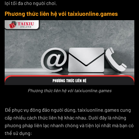
lợi tối đa cho người chơi.
Phương thức liên hệ với taixiuonline.games
Phương thức liên hệ với taixiuonline.games
Để phục vụ đông đảo người dùng, taixiuonline.games cung
cấp nhiều cách thức liên hệ khác nhau. Dưới đây là những
phương pháp liên lạc nhanh chóng và tiện lợi nhất mà bạn có
thể sử dụng: