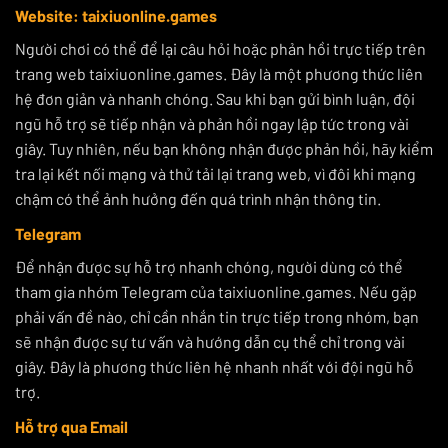
Website: taixiuonline.games
Người chơi có thể để lại câu hỏi hoặc phản hồi trực tiếp trên
trang web taixiuonline.games. Đây là một phương thức liên
hệ đơn giản và nhanh chóng. Sau khi bạn gửi bình luận, đội
ngũ hỗ trợ sẽ tiếp nhận và phản hồi ngay lập tức trong vài
giây. Tuy nhiên, nếu bạn không nhận được phản hồi, hãy kiểm
tra lại kết nối mạng và thử tải lại trang web, vì đôi khi mạng
chậm có thể ảnh hưởng đến quá trình nhận thông tin.
Telegram
Để nhận được sự hỗ trợ nhanh chóng, người dùng có thể
tham gia nhóm Telegram của taixiuonline.games. Nếu gặp
phải vấn đề nào, chỉ cần nhắn tin trực tiếp trong nhóm, bạn
sẽ nhận được sự tư vấn và hướng dẫn cụ thể chỉ trong vài
giây. Đây là phương thức liên hệ nhanh nhất với đội ngũ hỗ
trợ.
Hỗ trợ qua Email