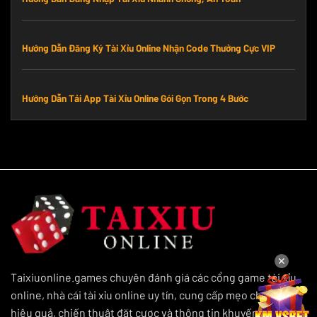
Hướng Dẫn Đăng Ký Tài Xỉu Online Nhận Code Thưởng Cực VIP
Hướng Dẫn Tải App Tài Xỉu Online Gói Gọn Trong 4 Bước
✕
Taixiuonline.games chuyên đánh giá các cổng game tài xỉu
online, nhà cái tài xỉu online uy tín, cung cấp mẹo chơi tài xỉu
hiệu quả, chiến thuật đặt cược và thông tin khuyến mãi hấp