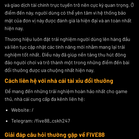
và giao dịch tài chính trực tuyến trở nên cực kỳ quan trọng. Ở
điểm đến này, người dùng có thể yên tâm vì hệ thống bảo
mật của đơn vị này được đánh giá là hiện đại và an toàn nhất
hiện nay.
Thương hiệu luôn đặt trải nghiệm người dùng lên hàng đầu
và liên tục cập nhật các tính năng mới nhằm mang lại trải
nghiệm tốt nhất. Điều này đã giúp nền tảng thu hút đông
đảo người chơi và trở thành một trong những điểm đến bài
đổi thưởng được ưa chuộng nhất hiện nay.
Cách liên hệ với nhà cái tài xỉu đổi thưởng
Để mang đến những trải nghiệm hoàn hảo nhất cho game
thủ, nhà cái cung cấp đa kênh liên hệ:
Website: /
Telegram: /five88_cskh247
Giải đáp câu hỏi thường gặp về FIVE88