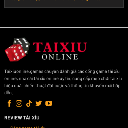
Taixiuonline.games chuyên đánh giá các cổng game tài xỉu
online, nhà cái tài xỉu online uy tín, cung cấp mẹo chơi tài xỉu
hiệu quả, chiến thuật đặt cược và thông tin khuyến mãi hấp
dẫn.
REVIEW TÀI XỈU
Cổng game tài xỉu