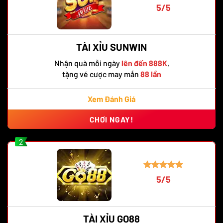
5/5
TÀI XỈU SUNWIN
Nhận quà mỗi ngày
lên đến 888K
,
tặng vé cược may mắn
88 lần
Xem Đánh Giá
CHƠI NGAY!
2
5/5
TÀI XỈU GO88