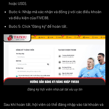
hoặc USD).
Bước 4: Nhập mã xác nhận và đồng ý với các điều khoản
và điều kiện của FIVE88.
Bước 5: Click “Đăng ký” để hoàn tất.
Đăng ký hội viên nhà cái tài xỉu uy tín
Sau khi hoàn tất, hội viên có thể đăng nhập vào tài khoản và