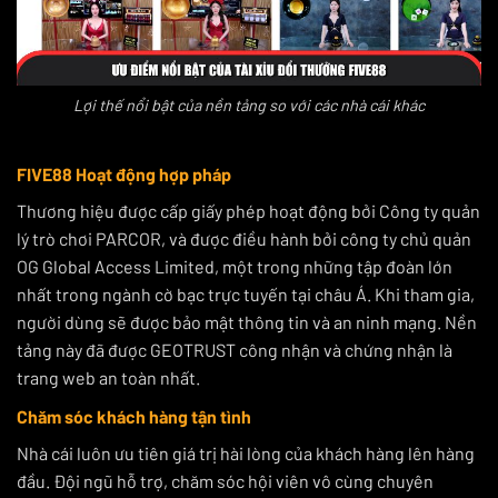
Lợi thế nổi bật của nền tảng so với các nhà cái khác
FIVE88 Hoạt động hợp pháp
Thương hiệu được cấp giấy phép hoạt động bởi Công ty quản
lý trò chơi PARCOR, và được điều hành bởi công ty chủ quản
OG Global Access Limited, một trong những tập đoàn lớn
nhất trong ngành cờ bạc trực tuyến tại châu Á. Khi tham gia,
người dùng sẽ được bảo mật thông tin và an ninh mạng. Nền
tảng này đã được GEOTRUST công nhận và chứng nhận là
trang web an toàn nhất.
Chăm sóc khách hàng tận tình
Nhà cái luôn ưu tiên giá trị hài lòng của khách hàng lên hàng
đầu. Đội ngũ hỗ trợ, chăm sóc hội viên vô cùng chuyên