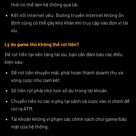
thời có thể làm hệ thống quá tải.
Kết nối internet yếu: Đường truyền internet không ổn
định cũng có thể gây khó khăn khi truy cập vào đơn vị tài
xỉu.
Lý do game thủ không thể rút tiền?
Để rút tiền tại nền tảng tài xỉu, bạn cần đảm bảo các điều
kiện sau:
Để rút tiền khuyến mãi, phải hoàn thành doanh thu và
vòng cược như cam kết.
Số tiền rút phải nhỏ hơn số dư trong tài khoản.
Chuyển tiền từ các ví phụ tại sảnh cá cược vào ví chính để
rút ra ATM.
Tài khoản không vi phạm các chính sách chơi game/bảo
mật của hệ thống.