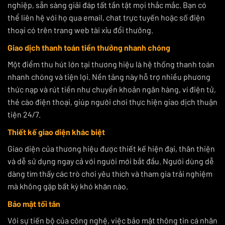
nghiệp, sẵn sàng giải đáp tất tần tật mọi thắc mắc. Bạn có
thể liên hệ với họ qua email, chat trực tuyến hoặc số điện
thoại có trên trang web tài xỉu đổi thưởng.
Giao dịch thanh toán tiền thưởng nhanh chóng
Một điểm thu hút lớn tại thương hiệu là hệ thống thanh toán
nhanh chóng và tiện lợi. Nền tảng này hỗ trợ nhiều phương
thức nạp và rút tiền như chuyển khoản ngân hàng, ví điện tử,
thẻ cào điện thoại, giúp người chơi thực hiện giao dịch thuận
tiện 24/7.
Thiết kế giao diện khác biệt
Giao diện của thương hiệu được thiết kế hiện đại, thân thiện
và dễ sử dụng ngay cả với người mới bắt đầu. Người dùng dễ
dàng tìm thấy các trò chơi yêu thích và tham gia trải nghiệm
mà không gặp bất kỳ khó khăn nào.
Bảo mật tối tân
Với sự tiến bộ của công nghệ, việc bảo mật thông tin cá nhân