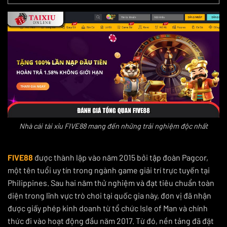
Nhà cái tài xỉu FIVE88 mang đến những trải nghiệm độc nhất
FIVE88
được thành lập vào năm 2015 bởi tập đoàn Pagcor,
một tên tuổi uy tín trong ngành game giải trí trực tuyến tại
Philippines. Sau hai năm thử nghiệm và đạt tiêu chuẩn toàn
diện trong lĩnh vực trò chơi tại quốc gia này, đơn vị đã nhận
được giấy phép kinh doanh từ tổ chức Isle of Man và chính
thức đi vào hoạt động đầu năm 2017. Từ đó, nền tảng đã đặt