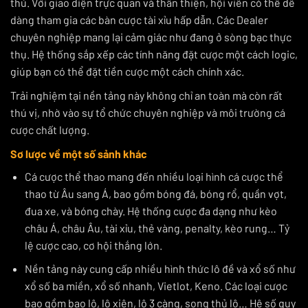
thủ. Với giao diện trực quan và thân thiện, hội viên có thể dễ
dàng tham gia các bàn cược tài xỉu hấp dẫn. Các Dealer
chuyên nghiệp mang lại cảm giác như đang ở sòng bạc thực
thụ. Hệ thống sắp xếp các tính năng đặt cược một cách logic,
giúp bạn có thể đặt tiền cược một cách chính xác.
Trải nghiệm tại nền tảng này không chỉ an toàn mà còn rất
thú vị, nhờ vào sự tổ chức chuyên nghiệp và môi trường cá
cược chất lượng.
Sơ lược về một số sảnh khác
Cá cược thể thao mang đến nhiều loại hình cá cược thể
thao từ Âu sang Á, bao gồm bóng đá, bóng rổ, quần vợt,
đua xe, và bóng chày. Hệ thống cược đa dạng như kèo
châu Á, châu Âu, tài xỉu, thẻ vàng, penalty, kèo rung… Tỷ
lệ cược cao, cơ hội thắng lớn.
Nền tảng này cung cấp nhiều hình thức lô đề và xổ số như
xổ số ba miền, xổ số nhanh, Vietlot, Keno. Các loại cược
bao gồm bao lô, lô xiên, lô 3 càng, song thủ lô… Hệ số quy