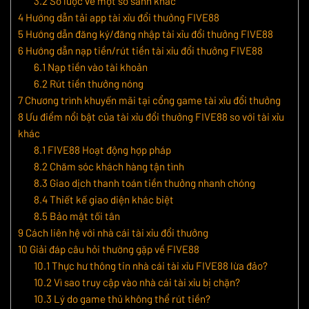
3.2
Sơ lược về một số sảnh khác
4
Hướng dẫn tải app tài xỉu đổi thưởng FIVE88
5
Hướng dẫn đăng ký/đăng nhập tài xỉu đổi thưởng FIVE88
6
Hướng dẫn nạp tiền/rút tiền tài xỉu đổi thưởng FIVE88
6.1
Nạp tiền vào tài khoản
6.2
Rút tiền thưởng nóng
7
Chương trình khuyến mãi tại cổng game tài xỉu đổi thưởng
8
Ưu điểm nổi bật của tài xỉu đổi thưởng FIVE88 so với tài xỉu
khác
8.1
FIVE88 Hoạt động hợp pháp
8.2
Chăm sóc khách hàng tận tình
8.3
Giao dịch thanh toán tiền thưởng nhanh chóng
8.4
Thiết kế giao diện khác biệt
8.5
Bảo mật tối tân
9
Cách liên hệ với nhà cái tài xỉu đổi thưởng
10
Giải đáp câu hỏi thường gặp về FIVE88
10.1
Thực hư thông tin nhà cái tài xỉu FIVE88 lừa đảo?
10.2
Vì sao truy cập vào nhà cái tài xỉu bị chặn?
10.3
Lý do game thủ không thể rút tiền?