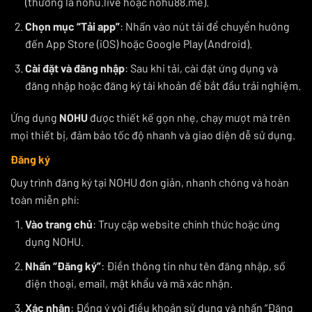
(thường là nohu.live hoặc nohu88.me).
Chọn mục “Tải app”
: Nhấn vào nút tải để chuyển hướng
đến App Store (iOS) hoặc Google Play (Android).
Cài đặt và đăng nhập
: Sau khi tải, cài đặt ứng dụng và
đăng nhập hoặc đăng ký tài khoản để bắt đầu trải nghiệm.
Ứng dụng
NOHU
được thiết kế gọn nhẹ, chạy mượt mà trên
mọi thiết bị, đảm bảo tốc độ nhanh và giao diện dễ sử dụng.
Đăng ký
Quy trình đăng ký tại NOHU đơn giản, nhanh chóng và hoàn
toàn miễn phí:
Vào trang chủ
: Truy cập website chính thức hoặc ứng
dụng NOHU.
Nhấn “Đăng ký”
: Điền thông tin như tên đăng nhập, số
điện thoại, email, mật khẩu và mã xác nhận.
Xác nhận
: Đồng ý với điều khoản sử dụng và nhấn “Đăng