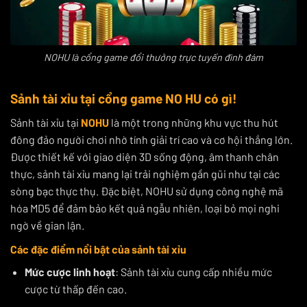
NOHU là cổng game đổi thưởng trực tuyến đình đám
Sảnh tài xỉu tại cổng game NO HU có gì!
Sảnh tài xỉu tại
NOHU
là một trong những khu vực thu hút
đông đảo người chơi nhờ tính giải trí cao và cơ hội thắng lớn.
Được thiết kế với giao diện 3D sống động, âm thanh chân
thực, sảnh tài xỉu mang lại trải nghiệm gần gũi như tại các
sòng bạc thực thụ. Đặc biệt, NOHU sử dụng công nghệ mã
hóa MD5 để đảm bảo kết quả ngẫu nhiên, loại bỏ mọi nghi
ngờ về gian lận.
Các đặc điểm nổi bật của sảnh tài xỉu
Mức cược linh hoạt
: Sảnh tài xỉu cung cấp nhiều mức
cược từ thấp đến cao.