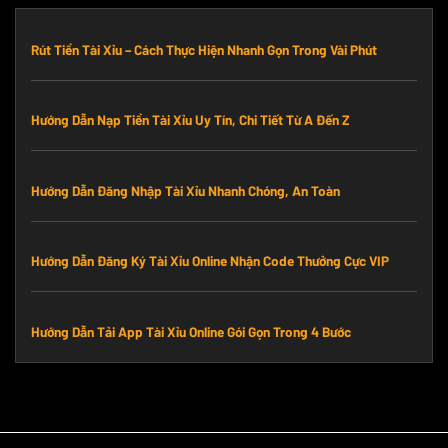
Rút Tiền Tài Xỉu – Cách Thực Hiện Nhanh Gọn Trong Vài Phút
Hướng Dẫn Nạp Tiền Tài Xỉu Uy Tín, Chi Tiết Từ A Đến Z
Hướng Dẫn Đăng Nhập Tài Xỉu Nhanh Chóng, An Toàn
Hướng Dẫn Đăng Ký Tài Xỉu Online Nhận Code Thưởng Cực VIP
Hướng Dẫn Tải App Tài Xỉu Online Gói Gọn Trong 4 Bước