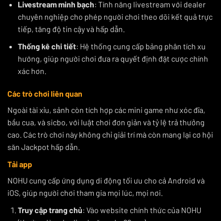
Livestream minh bạch
: Tính năng livestream với dealer
chuyên nghiệp cho phép người chơi theo dõi kết quả trực
tiếp, tăng độ tin cậy và hấp dẫn.
Thống kê chi tiết
: Hệ thống cung cấp bảng phân tích xu
hướng, giúp người chơi đưa ra quyết định đặt cược chính
xác hơn.
Các trò chơi liên quan
Ngoài tài xỉu, sảnh còn tích hợp các mini game như xóc đĩa,
bầu cua, và sicbo, với luật chơi đơn giản và tỷ lệ trả thưởng
cao. Các trò chơi này không chỉ giải trí mà còn mang lại cơ hội
săn Jackpot hấp dẫn.
Tải app
NOHU cung cấp ứng dụng di động tối ưu cho cả Android và
iOS, giúp người chơi tham gia mọi lúc, mọi nơi.
Truy cập trang chủ
: Vào website chính thức của NOHU