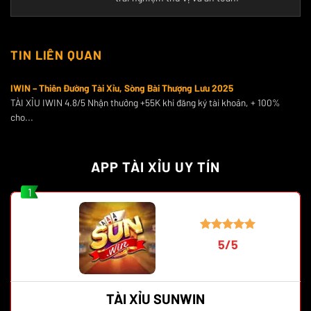
TIN LIÊN QUAN
IWIN – Thiên Đường Tài Xỉu, Sòng Bài Thượng Lưu 2025
TÀI XỈU IWIN 4.8/5 Nhận thưởng +55K khi đăng ký tài khoản, + 100%
cho...
APP TÀI XỈU UY TÍN
1
5/5
TÀI XỈU SUNWIN