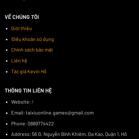
VỀ CHÚNG TÔI
Giới thiệu
Điều khoản sử dụng
Chính sách bảo mật
Liên hệ
Tác giả Kevin Hồ
THÔNG TIN LIÊN HỆ
Website:
/
Email:
taixiuonline.games@gmail.com
Phone: 0889774422
Address: 56 Đ. Nguyễn Bỉnh Khiêm, Đa Kao, Quận 1, Hồ