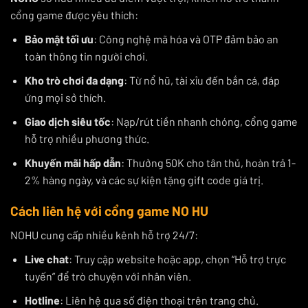
cổng game được yêu thích:
Bảo mật tối ưu
: Công nghệ mã hóa và OTP đảm bảo an
toàn thông tin người chơi.
Kho trò chơi đa dạng
: Từ nổ hũ, tài xỉu đến bắn cá, đáp
ứng mọi sở thích.
Giao dịch siêu tốc
: Nạp/rút tiền nhanh chóng, cổng game
hỗ trợ nhiều phương thức.
Khuyến mãi hấp dẫn
: Thưởng 50K cho tân thủ, hoàn trả 1-
2% hàng ngày, và các sự kiện tặng gift code giá trị.
Cách liên hệ với cổng game NO HU
NOHU cung cấp nhiều kênh hỗ trợ 24/7:
Live chat
: Truy cập website hoặc app, chọn “Hỗ trợ trực
tuyến” để trò chuyện với nhân viên.
Hotline
: Liên hệ qua số điện thoại trên trang chủ.