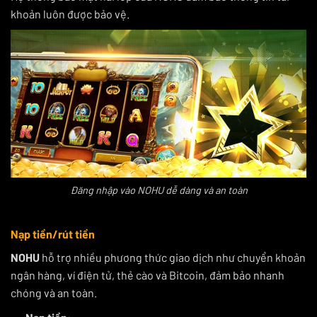
khoản luôn được bảo vệ.
Đăng nhập vào NOHU dễ dàng và an toàn
Nạp tiền/rút tiền
NOHU
hỗ trợ nhiều phương thức giao dịch như chuyển khoản
ngân hàng, ví điện tử, thẻ cào và Bitcoin, đảm bảo nhanh
chóng và an toàn.