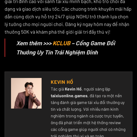
giải trí đỉnh cao với sảnh tài xỉu minh bạch, kho trò chơi đa
dạng và giao dịch siêu tốc. Các chương trình khuyến mãi hấp
dẫn cùng dịch vụ hỗ trợ 24/7 giúp NOHU trở thành lựa chọn
lý tưởng cho mọi người chơi. Đăng ký ngay hôm nay để nhận
thưởng 50K và khám phá thế giới giải trí đầy thú vị!
Xem thêm >>>
KCLUB
– Cổng Game Đổi
Thưởng Uy Tín Trải Nghiệm Đỉnh
KEVIN HỒ
Tác giả
Kevin Hồ
, người sáng lập
taixiuonline.games
, đã tạo ra một nền
tảng đánh giá game tài xỉu đổi thưởng uy
tín và chất lượng. Với nhiều năm kinh
nghiệm trong ngành cá cược trực tuyến,
ông đã phát triển một hệ thống review
các cổng game giúp người chơi có những
trải nghiệm thú vị và an toàn.