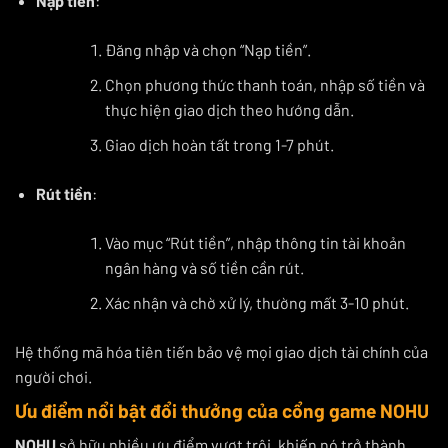
Nạp tiền
:
Đăng nhập và chọn “Nạp tiền”.
Chọn phương thức thanh toán, nhập số tiền và
thực hiện giao dịch theo hướng dẫn.
Giao dịch hoàn tất trong 1-7 phút.
Rút tiền
:
Vào mục “Rút tiền”, nhập thông tin tài khoản
ngân hàng và số tiền cần rút.
Xác nhận và chờ xử lý, thường mất 3-10 phút.
Hệ thống mã hóa tiên tiến bảo vệ mọi giao dịch tài chính của
người chơi.
Ưu điểm nổi bật đổi thưởng của cổng game NOHU
NOHU
sở hữu nhiều ưu điểm vượt trội, khiến nó trở thành