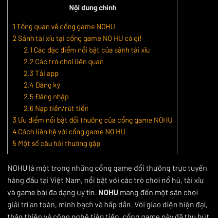
Nội dung chính
1
Tổng quan về cổng game NOHU
2
Sảnh tài xỉu tại cổng game NO HU có gì!
2.1
Các đặc điểm nổi bật của sảnh tài xỉu
2.2
Các trò chơi liên quan
2.3
Tải app
2.4
Đăng ký
2.5
Đăng nhập
2.6
Nạp tiền/rút tiền
3
Ưu điểm nổi bật đổi thưởng của cổng game NOHU
4
Cách liên hệ với cổng game NO HU
5
Một số câu hỏi thường gặp
NOHU là một trong những cổng game đổi thưởng trực tuyến
hàng đầu tại Việt Nam, nổi bật với các trò chơi nổ hũ, tài xỉu
và game bài đa dạng uy tín.
NOHU
mang đến một sân chơi
giải trí an toàn, minh bạch và hấp dẫn. Với giao diện hiện đại,
thân thiện và công nghệ tiên tiến, cổng game này đã thu hút