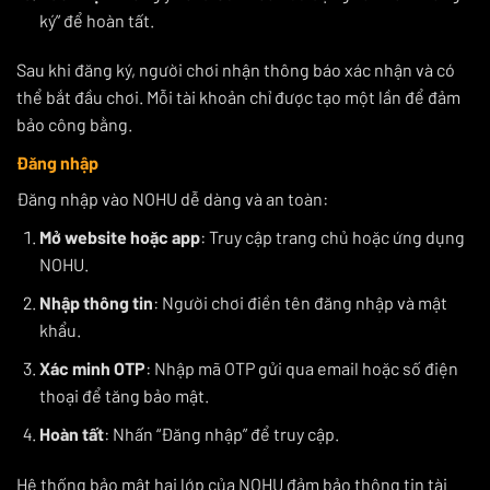
ký” để hoàn tất.
Sau khi đăng ký, người chơi nhận thông báo xác nhận và có
thể bắt đầu chơi. Mỗi tài khoản chỉ được tạo một lần để đảm
bảo công bằng.
Đăng nhập
Đăng nhập vào NOHU dễ dàng và an toàn:
Mở website hoặc app
: Truy cập trang chủ hoặc ứng dụng
NOHU.
Nhập thông tin
: Người chơi điền tên đăng nhập và mật
khẩu.
Xác minh OTP
: Nhập mã OTP gửi qua email hoặc số điện
thoại để tăng bảo mật.
Hoàn tất
: Nhấn “Đăng nhập” để truy cập.
Hệ thống bảo mật hai lớp của NOHU đảm bảo thông tin tài