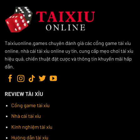
Taixiuonline.games chuyên đánh giá các cổng game tài xỉu
online, nhà cái tài xỉu online uy tín, cung cấp mẹo chơi tài xỉu
hiệu quả, chiến thuật đặt cược và thông tin khuyến mãi hấp
dẫn.
REVIEW TÀI XỈU
Cổng game tài xỉu
Nhà cái tài xỉu
Kinh nghiệm tài xỉu
Hướng dẫn tài xỉu