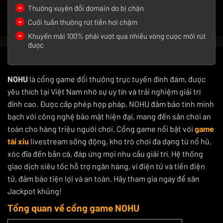
Thường xuyên đổi domain do bị chặn
Cuối tuần thường rút tiền hơi chậm
Khuyến mãi 100% phải vượt qua nhiều vòng cược mới rút
được
NOHU
là cổng game đổi thưởng trực tuyến đình đám, được
yêu thích tại Việt Nam nhờ sự uy tín và trải nghiệm giải trí
đỉnh cao. Được cấp phép hợp pháp, NOHU đảm bảo tính minh
bạch với công nghệ bảo mật hiện đại, mang đến sân chơi an
toàn cho hàng triệu người chơi. Cổng game nổi bật với
game
tài xỉu
livestream sống động, kho trò chơi đa dạng từ nổ hũ,
xóc đĩa đến bắn cá, đáp ứng mọi nhu cầu giải trí. Hệ thống
giao dịch siêu tốc hỗ trợ ngân hàng, ví điện tử và tiền điện
tử, đảm bảo tiện lợi và an toàn. Hãy tham gia ngay để săn
Jackpot khủng!
Tổng quan về cổng game NOHU