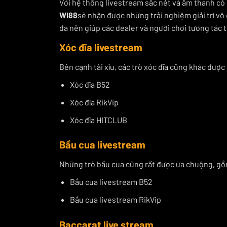
Với hệ thống livestream sắc nét và âm thanh có c
WI88
sẽ nhận được những trải nghiệm giải trí v
đa nên giúp các dealer và người chơi tương tác 
Xóc đĩa livestream
Bên cạnh tài xỉu, các trò xóc đĩa cũng khác được
Xóc đĩa B52
Xóc đĩa RikVip
Xóc đĩa HITCLUB
Bầu cua livestream
Những trò bầu cua cũng rất được ưa chuộng, g
Bầu cua livestream B52
Bầu cua livestream RikVip
Baccarat live stream