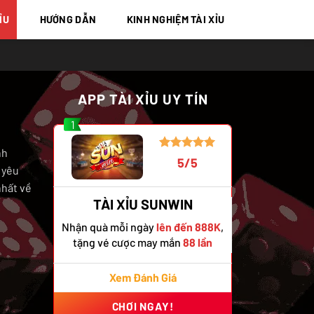
ỈU
HƯỚNG DẪN
KINH NGHIỆM TÀI XỈU
APP TÀI XỈU UY TÍN
1
nh
5/5
 yêu
nhất về
TÀI XỈU SUNWIN
Nhận quà mỗi ngày
lên đến 888K
,
tặng vé cược may mắn
88 lần
Xem Đánh Giá
CHƠI NGAY!