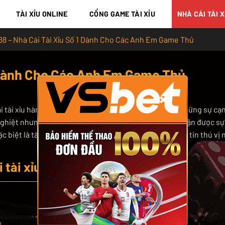
TÀI XỈU ONLINE
CỔNG GAME TÀI XỈU
NHÀ CÁI TÀI X
88 – Nhà Cái Tài Xỉu Số 1 Dành Cho Các Anh Em Game Thủ
1 Dành Cho Các Anh Em Game Thủ
×
i tài xỉu hàng đầu của thị trường cá cược vốn đầy rẫy những sự cạ
nghiệt nhưng nhờ vào sự nỗ lực cố gắng, đơn vị ngày nhận được sự
c biệt là tài xỉu. Hãy cùng nhau khám phá những thông tin thú vị 
 tài xỉu WI88
8