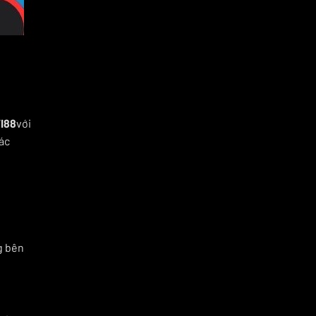
I88
với
các
:
g bên