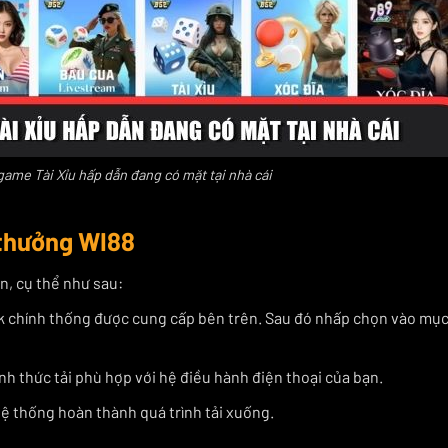
ame Tài Xỉu hấp dẫn đang có mặt tại nhà cái
 thưởng WI88
ản, cụ thể như sau:
nk chính thống được cung cấp bên trên. Sau đó nhấp chọn vào mục 
nh thức tải phù hợp với hệ điều hành điện thoại của bạn.
hệ thống hoàn thành quá trình tải xuống.