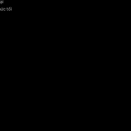
ại
ức tối