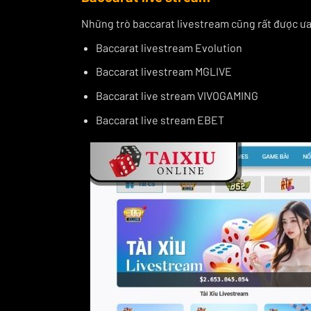
Những trò baccarat livestream cũng rất được ư
Baccarat livestream Evolution
Baccarat livestream MGLIVE
Baccarat live stream VIVOGAMING
Baccarat live stream EBET