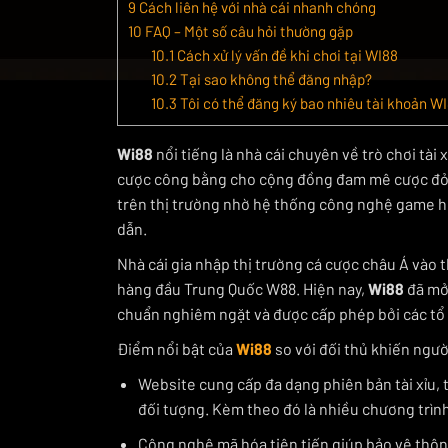
9
Cách liên hệ với nhà cái nhanh chóng
10
FAQ – Một số câu hỏi thường gặp
10.1
Cách xử lý vấn đề khi chơi tại WI88
10.2
Tại sao không thể đăng nhập?
10.3
Tôi có thể đăng ký bao nhiêu tài khoản W
Wi88
nổi tiếng là nhà cái chuyên về trò chơi tài
cược công bằng cho cộng đồng đam mê cược đỏ đ
trên thị trường nhờ hệ thống công nghệ game hi
dẫn.
Nhà cái gia nhập thị trường cá cược châu Á vào t
hàng đầu Trung Quốc W88. Hiện nay,
Wi88
đã mở
chuẩn nghiêm ngặt và được cấp phép bởi các tổ c
Điểm nổi bật của
Wi88
so với đối thủ khiến ngườ
Website cung cấp đa dạng phiên bản tài xỉu, 
đối tượng. Kèm theo đó là nhiều chương trìn
Công nghệ mã hóa tiên tiến giúp bảo vệ thôn