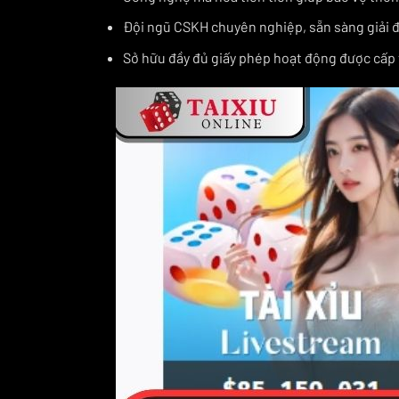
Đội ngũ CSKH chuyên nghiệp, sẵn sàng giải 
Sở hữu đầy đủ giấy phép hoạt động được cấp t