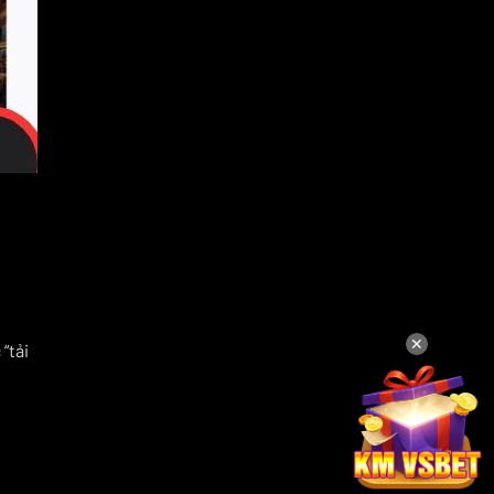
✕
“tải