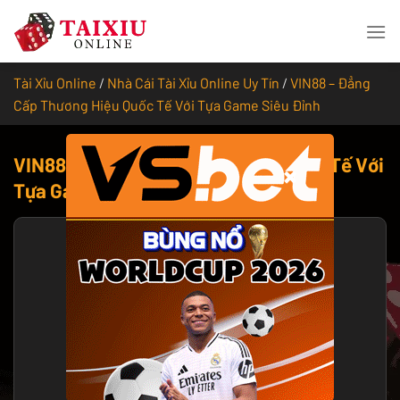
Skip
to
content
Tài Xỉu Online
/
Nhà Cái Tài Xỉu Online Uy Tín
/
VIN88 – Đẳng
Cấp Thương Hiệu Quốc Tế Với Tựa Game Siêu Đỉnh
VIN88 – Đẳng Cấp Thương Hiệu Quốc Tế Với
×
Tựa Game Siêu Đỉnh
TÀI XỈU VIN88
4.8/5