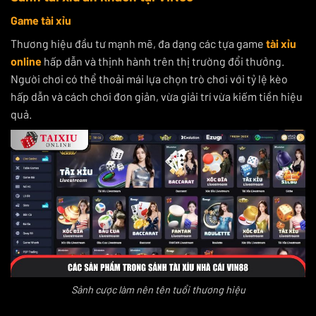
Game tài xỉu
Thương hiệu đầu tư mạnh mẽ, đa dạng các tựa game
tài xỉu
online
hấp dẫn và thịnh hành trên thị trường đổi thưởng.
Người chơi có thể thoải mái lựa chọn trò chơi với tỷ lệ kèo
hấp dẫn và cách chơi đơn giản, vừa giải trí vừa kiếm tiền hiệu
quả.
Sảnh cược làm nên tên tuổi thương hiệu