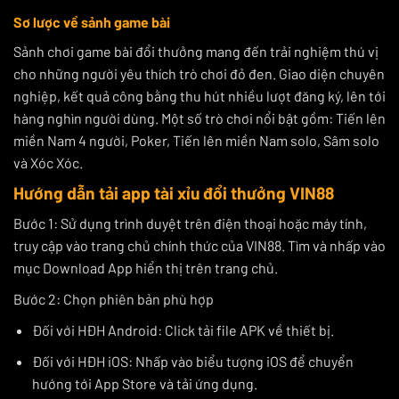
Sơ lược về sảnh game bài
Sảnh chơi game bài đổi thưởng mang đến trải nghiệm thú vị
cho những người yêu thích trò chơi đỏ đen. Giao diện chuyên
nghiệp, kết quả công bằng thu hút nhiều lượt đăng ký, lên tới
hàng nghìn người dùng. Một số trò chơi nổi bật gồm: Tiến lên
miền Nam 4 người, Poker, Tiến lên miền Nam solo, Sâm solo
và Xóc Xóc.
Hướng dẫn tải app tài xỉu đổi thưởng VIN88
Bước 1: Sử dụng trình duyệt trên điện thoại hoặc máy tính,
truy cập vào trang chủ chính thức của VIN88. Tìm và nhấp vào
mục Download App hiển thị trên trang chủ.
Bước 2: Chọn phiên bản phù hợp
Đối với HĐH Android: Click tải file APK về thiết bị.
Đối với HĐH iOS: Nhấp vào biểu tượng iOS để chuyển
hướng tới App Store và tải ứng dụng.