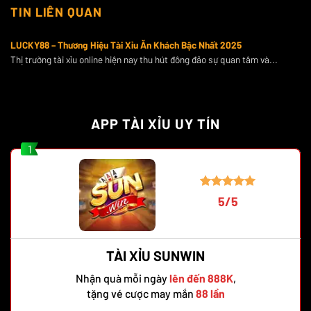
TIN LIÊN QUAN
LUCKY88 – Thương Hiệu Tài Xỉu Ăn Khách Bậc Nhất 2025
Thị trường tài xỉu online hiện nay thu hút đông đảo sự quan tâm và...
APP TÀI XỈU UY TÍN
1
5/5
TÀI XỈU SUNWIN
Nhận quà mỗi ngày
lên đến 888K
,
tặng vé cược may mắn
88 lần