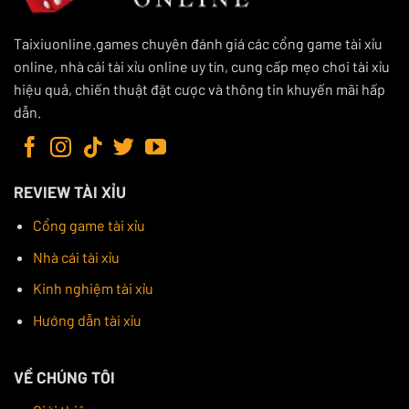
Taixiuonline.games chuyên đánh giá các cổng game tài xỉu
online, nhà cái tài xỉu online uy tín, cung cấp mẹo chơi tài xỉu
hiệu quả, chiến thuật đặt cược và thông tin khuyến mãi hấp
dẫn.
REVIEW TÀI XỈU
Cổng game tài xỉu
Nhà cái tài xỉu
Kinh nghiệm tài xỉu
Hướng dẫn tài xỉu
VỀ CHÚNG TÔI