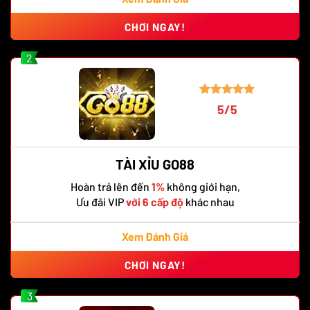
CHƠI NGAY!
2
5/5
TÀI XỈU GO88
Hoàn trả lên đến
1%
không giới hạn,
Ưu đãi VIP
với 6 cấp độ
khác nhau
Xem Đánh Giá
CHƠI NGAY!
3