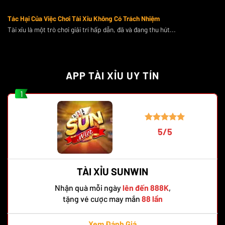
Tác Hại Của Việc Chơi Tài Xỉu Không Có Trách Nhiệm
Tài xỉu là một trò chơi giải trí hấp dẫn, đã và đang thu hút...
APP TÀI XỈU UY TÍN
1
5/5
TÀI XỈU SUNWIN
Nhận quà mỗi ngày
lên đến 888K
,
tặng vé cược may mắn
88 lần
Xem Đánh Giá