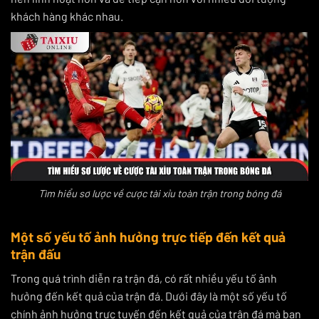
khách hàng khác nhau.
Tìm hiểu sơ lược về cược tài xỉu toàn trận trong bóng đá
Một số yếu tố ảnh hưởng trực tiếp đến kết quả
trận đấu
Trong quá trình diễn ra trận đá, có rất nhiều yếu tố ảnh
hưởng đến kết quả của trận đá. Dưới đây là một số yếu tố
chính ảnh hưởng trực tuyến đến kết quả của trận đá mà bạn