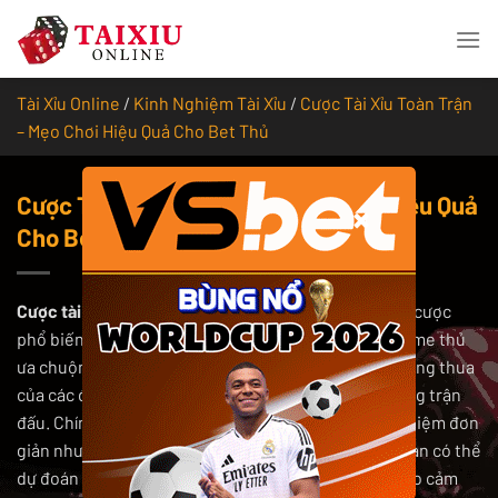
Skip
to
content
Tài Xỉu Online
/
Kinh Nghiệm Tài Xỉu
/
Cược Tài Xỉu Toàn Trận
– Mẹo Chơi Hiệu Quả Cho Bet Thủ
Cược Tài Xỉu Toàn Trận – Mẹo Chơi Hiệu Quả
×
Cho Bet Thủ
Cược tài xỉu toàn trận
là một trong những hình thức cược
phổ biến và được nhiều người chơi trong thế giới game thủ
ưa chuộng. Loại cược này không dựa vào kết quả thắng thua
của các đội bóng mà dựa vào tổng số bàn thắng trong trận
đấu. Chính vì vậy, cược tài xỉu luôn mang đến trải nghiệm đơn
giản nhưng đầy tính chiến thuật, người chơi hoàn toàn có thể
dự đoán dựa trên cơ sở dữ liệu thực tế thay vì dựa vào cảm