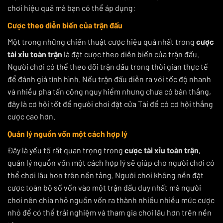
chơi hiệu quả mà bạn có thể áp dụng:
Cược theo diễn biến của trận đấu
Một trong những chiến thuật cược hiệu quả nhất trong
cược
tài xỉu toàn trận
là đặt cược theo diễn biến của trận đấu.
Người chơi có thể theo dõi trận đấu trong thời gian thực tế
để đánh giá tình hình. Nếu trận đấu diễn ra với tốc độ nhanh
và nhiều pha tấn công nguy hiểm nhưng chưa có bàn thắng,
đây là cơ hội tốt để người chơi đặt cửa Tài để có cơ hội thắng
cược cao hơn.
Quản lý nguồn vốn một cách hợp lý
Đây là yếu tố rất quan trọng trong
cược tài xỉu toàn trận
,
quản lý nguồn vốn một cách hợp lý sẽ giúp cho người chơi có
thể chơi lâu hơn trên nền tảng. Người chơi không nền đặt
cược toàn bộ số vốn vào một trận đấu duy nhất mà người
chơi nên chia nhỏ nguồn vốn ra thành nhiều nhiều mức cược
nhỏ để có thể trải nghiệm và tham gia chơi lâu hơn trên nền