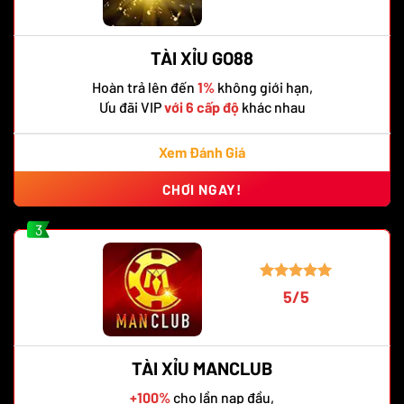
TÀI XỈU GO88
Hoàn trả lên đến
1%
không giới hạn,
Ưu đãi VIP
với 6 cấp độ
khác nhau
Xem Đánh Giá
CHƠI NGAY!
3
5/5
TÀI XỈU MANCLUB
+100%
cho lần nạp đầu,