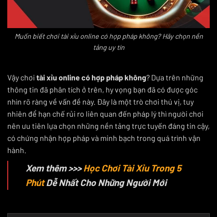
Muốn biết chơi tài xỉu online có hợp pháp không? Hãy chọn nền
tảng uy tín
Vậy chơi
tài xỉu online có hợp pháp không
? Dựa trên những
thông tin đã phân tích ở trên, hy vọng bạn đã có được góc
nhìn rõ ràng về vấn đề này. Đây là một trò chơi thú vị, tuy
nhiên để hạn chế rủi ro liên quan đến pháp lý thì người chơi
nên ưu tiên lựa chọn những nền tảng trực tuyến đáng tin cậy,
có chứng nhận hợp pháp và minh bạch trong quá trình vận
hành.
Xem thêm >>>
Học Chơi Tài Xỉu Trong 5
Phút
Dễ Nhất Cho Những Người Mới