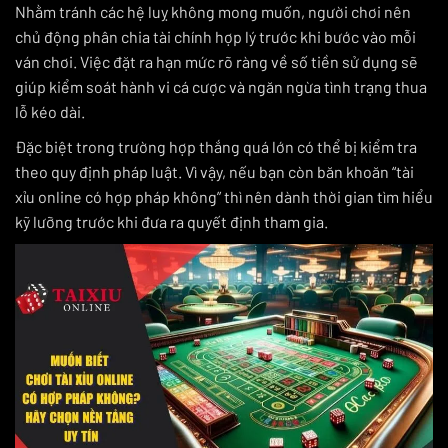
Nhằm tránh các hệ luỵ không mong muốn, người chơi nên
chủ động phân chia tài chính hợp lý trước khi bước vào mỗi
ván chơi. Việc đặt ra hạn mức rõ ràng về số tiền sử dụng sẽ
giúp kiểm soát hành vi cá cược và ngăn ngừa tình trạng thua
lỗ kéo dài.
Đặc biệt trong trường hợp thắng quá lớn có thể bị kiểm tra
theo quy định pháp luật. Vì vậy, nếu bạn còn băn khoăn “tài
xỉu online có hợp pháp không” thì nên dành thời gian tìm hiểu
kỹ lưỡng trước khi đưa ra quyết định tham gia.