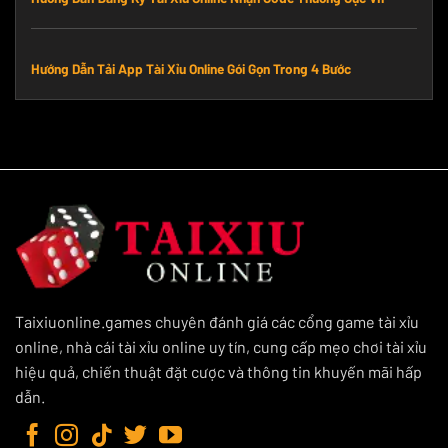
Hướng Dẫn Tải App Tài Xỉu Online Gói Gọn Trong 4 Bước
Taixiuonline.games chuyên đánh giá các cổng game tài xỉu
online, nhà cái tài xỉu online uy tín, cung cấp mẹo chơi tài xỉu
hiệu quả, chiến thuật đặt cược và thông tin khuyến mãi hấp
dẫn.