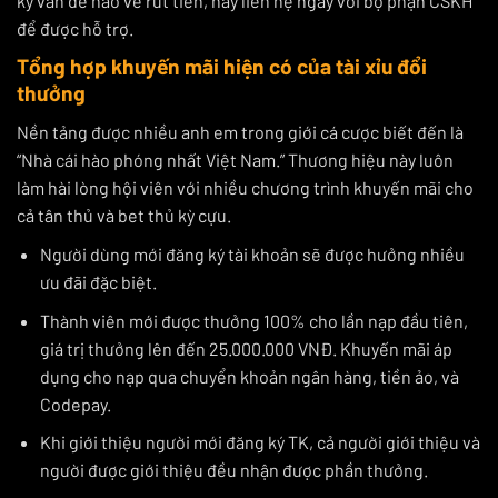
kỳ vấn đề nào về rút tiền, hãy liên hệ ngay với bộ phận CSKH
để được hỗ trợ.
Tổng hợp khuyến mãi hiện có của tài xỉu đổi
thưởng
Nền tảng được nhiều anh em trong giới cá cược biết đến là
“Nhà cái hào phóng nhất Việt Nam.” Thương hiệu này luôn
làm hài lòng hội viên với nhiều chương trình khuyến mãi cho
cả tân thủ và bet thủ kỳ cựu.
Người dùng mới đăng ký tài khoản sẽ được hưởng nhiều
ưu đãi đặc biệt.
Thành viên mới được thưởng 100% cho lần nạp đầu tiên,
giá trị thưởng lên đến 25.000.000 VNĐ. Khuyến mãi áp
dụng cho nạp qua chuyển khoản ngân hàng, tiền ảo, và
Codepay.
Khi giới thiệu người mới đăng ký TK, cả người giới thiệu và
người được giới thiệu đều nhận được phần thưởng.