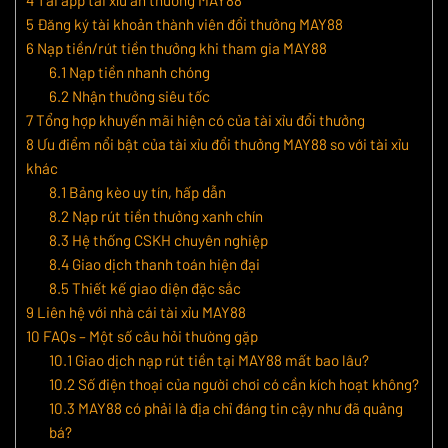
5
Đăng ký tài khoản thành viên đổi thưởng MAY88
6
Nạp tiền/rút tiền thưởng khi tham gia MAY88
6.1
Nạp tiền nhanh chóng
6.2
Nhận thưởng siêu tốc
7
Tổng hợp khuyến mãi hiện có của tài xỉu đổi thưởng
8
Ưu điểm nổi bật của tài xỉu đổi thưởng MAY88 so với tài xỉu
khác
8.1
Bảng kèo uy tín, hấp dẫn
8.2
Nạp rút tiền thưởng xanh chín
8.3
Hệ thống CSKH chuyên nghiệp
8.4
Giao dịch thanh toán hiện đại
8.5
Thiết kế giao diện đặc sắc
9
Liên hệ với nhà cái tài xỉu MAY88
10
FAQs – Một số câu hỏi thường gặp
10.1
Giao dịch nạp rút tiền tại MAY88 mất bao lâu?
10.2
Số điện thoại của người chơi có cần kích hoạt không?
10.3
MAY88 có phải là địa chỉ đáng tin cậy như đã quảng
bá?