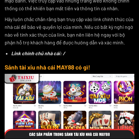
mạo danh. Việc truy cập vào những trang web không chính
thống có thể khiến bạn mất tiền và thông tin cá nhân.
Hãy luôn chắc chắn rằng bạn truy cập vào link chính thức của
nhà cái để bảo vệ quyền lợi của mình. Nếu có bất kỳ nghi ngờ
nào về tính xác thực của link, bạn nên liên hệ ngay với bộ
phận hỗ trợ khách hàng để được hướng dẫn và xác minh.
Link chính chủ nhà cái: /
Sảnh tài xỉu nhà cái MAY88 có gì!