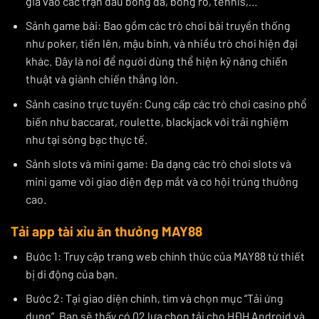
gia vào các trận đấu bóng đá, bóng rổ, tennis,…
Sảnh game bài: Bao gồm các trò chơi bài truyền thống
như poker, tiến lên, mậu binh, và nhiều trò chơi hiện đại
khác. Đây là nơi để người dùng thể hiện kỹ năng chiến
thuật và giành chiến thắng lớn.
Sảnh casino trực tuyến: Cung cấp các trò chơi casino phổ
biến như baccarat, roulette, blackjack với trải nghiệm
như tại sòng bạc thực tế.
Sảnh slots và mini game: Đa dạng các trò chơi slots và
mini game với giao diện đẹp mắt và cơ hội trúng thưởng
cao.
Tải app tài xỉu ăn thưởng MAY88
Bước 1: Truy cập trang web chính thức của MAY88 từ thiết
bị di động của bạn.
Bước 2: Tại giao diện chính, tìm và chọn mục “Tải ứng
dụng”. Bạn sẽ thấy có 02 lựa chọn tải cho HĐH Android và