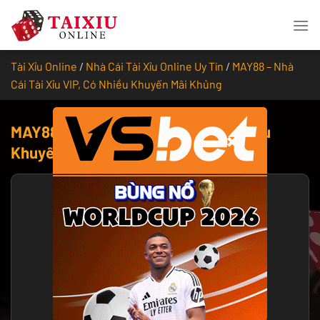
Skip
to
content
Tài Xỉu Online
/
Nhà Cái Tài Xỉu Online Uy Tín
/
MAY88 – Nhà
Cái Tài Xỉu VIP, Có Nhiều Khuyến Mãi Khủng
MAY88 – Nhà Cái Tài Xỉu VIP, Có Nhiều
×
Khuyến Mãi Khủng
TÀI XỈU MAY88
4.8/5