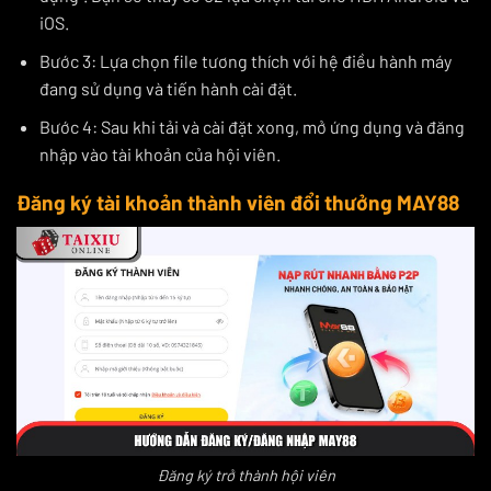
iOS.
Bước 3: Lựa chọn file tương thích với hệ điều hành máy
đang sử dụng và tiến hành cài đặt.
Bước 4: Sau khi tải và cài đặt xong, mở ứng dụng và đăng
nhập vào tài khoản của hội viên.
Đăng ký tài khoản thành viên đổi thưởng MAY88
Đăng ký trở thành hội viên