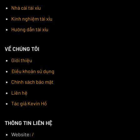
Nhà cái tài xỉu
Kinh nghiệm tài xỉu
Hướng dẫn tài xỉu
VỀ CHÚNG TÔI
Giới thiệu
Điều khoản sử dụng
Chính sách bảo mật
Liên hệ
Tác giả Kevin Hồ
THÔNG TIN LIÊN HỆ
Website:
/