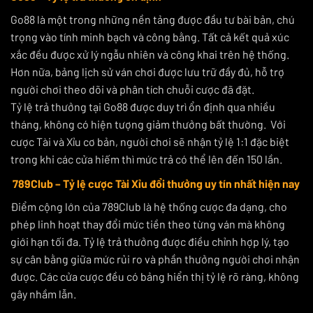
Go88 là một trong những nền tảng được đầu tư bài bản, chú
trọng vào tính minh bạch và công bằng. Tất cả kết quả xúc
xắc đều được xử lý ngẫu nhiên và công khai trên hệ thống.
Hơn nữa, bảng lịch sử ván chơi được lưu trữ đầy đủ, hỗ trợ
người chơi theo dõi và phân tích chuỗi cược đã đặt.
Tỷ lệ trả thưởng tại Go88 được duy trì ổn định qua nhiều
tháng, không có hiện tượng giảm thưởng bất thường. Với
cược Tài và Xỉu cơ bản, người chơi sẽ nhận tỷ lệ 1:1 đặc biệt
trong khi các cửa hiếm thì mức trả có thể lên đến 150 lần.
789Club – Tỷ lệ cược Tài Xỉu đổi thưởng uy tín nhất hiện nay
Điểm cộng lớn của 789Club là hệ thống cược đa dạng, cho
phép linh hoạt thay đổi mức tiền theo từng ván mà không
giới hạn tối đa. Tỷ lệ trả thưởng được điều chỉnh hợp lý, tạo
sự cân bằng giữa mức rủi ro và phần thưởng người chơi nhận
được. Các cửa cược đều có bảng hiển thị tỷ lệ rõ ràng, không
gây nhầm lẫn.