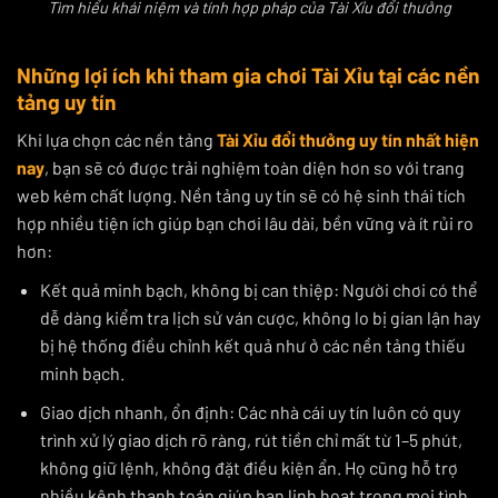
Tìm hiểu khái niệm và tính hợp pháp của Tài Xỉu đổi thưởng
Những lợi ích khi tham gia chơi Tài Xỉu tại các nền
tảng uy tín
Khi lựa chọn các nền tảng
Tài Xỉu đổi thưởng uy tín nhất hiện
nay
, bạn sẽ có được trải nghiệm toàn diện hơn so với trang
web kém chất lượng. Nền tảng uy tín sẽ có hệ sinh thái tích
hợp nhiều tiện ích giúp bạn chơi lâu dài, bền vững và ít rủi ro
hơn:
Kết quả minh bạch, không bị can thiệp: Người chơi có thể
dễ dàng kiểm tra lịch sử ván cược, không lo bị gian lận hay
bị hệ thống điều chỉnh kết quả như ở các nền tảng thiếu
minh bạch.
Giao dịch nhanh, ổn định: Các nhà cái uy tín luôn có quy
trình xử lý giao dịch rõ ràng, rút tiền chỉ mất từ 1–5 phút,
không giữ lệnh, không đặt điều kiện ẩn. Họ cũng hỗ trợ
nhiều kênh thanh toán giúp bạn linh hoạt trong mọi tình