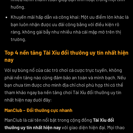
huống.
Khuyến mãi hấp dẫn và công khai: Một ưu điểm lớn khác là
bạn luôn nhận được ưu đãi công bằng với điều kiện rõ
ràng, không gài bẫy như nhiều nhà cái mập mờ trên thị
trường.
Top 4 nền tảng Tài Xỉu đổi thưởng uy tín nhất hiện
nay
Với sự bùng nổ của các trò chơi cá cược trực tuyến, không
phải nền tảng nào cũng đảm bảo an toàn và minh bạch. Nếu
bạn chưa tìm được cho mình địa chỉ chơi phù hợp thì có thể
tham khảo ngay ba nền tảng chơi Tài Xỉu đổi thưởng uy tín
nhất hiện nay dưới đây:
ManClub – Đổi thưởng cực nhanh
ManClub là cái tên nổi bật trong cộng đồng
Tài Xỉu đổi
thưởng uy tín nhất hiện nay
với giao diện hiện đại. Mọi thao