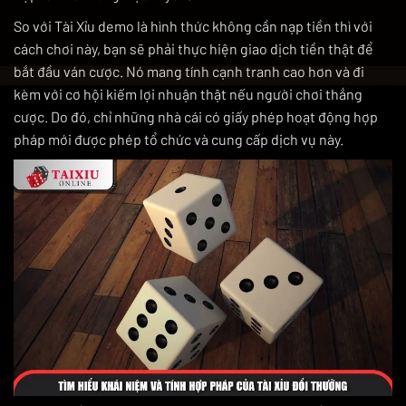
So với Tài Xỉu demo là hình thức không cần nạp tiền thì với
cách chơi này, bạn sẽ phải thực hiện giao dịch tiền thật để
bắt đầu ván cược. Nó mang tính cạnh tranh cao hơn và đi
kèm với cơ hội kiếm lợi nhuận thật nếu người chơi thắng
cược. Do đó, chỉ những nhà cái có giấy phép hoạt động hợp
pháp mới được phép tổ chức và cung cấp dịch vụ này.